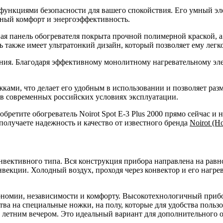
ункциями безопасности для вашего спокойствия. Его умный эл
ьный комфорт и энергоэффективность.
ая панель обогревателя покрыта прочной полимерной краской, а
 также имеет ультратонкий дизайн, который позволяет ему легк
ния. Благодаря эффективному монолитному нагревательному элеме
ножками, что делает его удобным в использовании и позволяет ра
 в современных российских условиях эксплуатации.
бретите обогреватель Noirot Spot E-3 Plus 2000 прямо сейчас и
получаете надежность и качество от известного бренда
Noirot (Н
онвективного типа. Вся конструкция прибора направлена на рав
векции. Холодный воздух, проходя через конвектор и его нагрев
кономии, независимости и комфорту. Высокотехнологичный прибо
тва на специальные ножки, на полу, которые для удобства польз
летним вечером. Это идеальный вариант для дополнительного о