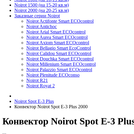
Noirot 1500 (на 15-20 кв.м)
Noirot 2000 (на 20-25 кв.м)
Заказные серии Noirot
Noirot Actifonte Smart ECOcontrol
Noirot Antichoc
Noirot Arial Smart ECOcontrol
Noirot Aurea Smart ECOcontrol
Noirot Axiom Smart ECOcontrol
Noirot Bellagio Smart EcoControl
Noirot Calidou Smart ECOcontrol
Noirot Douchka Smart ECOcontrol
Noirot Millenium Smart ECOcontrol
Noirot Palazzio Smart ECOcontrol
Noirot Plenitude ECOconso
Noirot R21
Noirot Royat 2
Noirot Spot E-3 Plus
Конвектор Noirot Spot E-3 Plus 2000
Конвектор Noirot Spot E-3 Plu