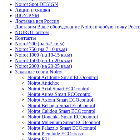
Noirot Spot DESIGN
Акции и скидки
ШОУ-РУМ
Доставка вся Россия
Доставим Ваше оборудование Noirot в любую точку Росс
NOIROT оптом
Контакты
Noirot 500 (на 5-7 кв.м)
Noirot 750 (на 7-10 кв.м)
Noirot 1000 (на 10-15 кв.м)
Noirot 1500 (на 15-20 кв.м)
Noirot 2000 (на 20-25 кв.м)
Заказные серии Noirot
Noirot Actifonte Smart ECOcontrol
Noirot Antichoc
Noirot Arial Smart ECOcontrol
Noirot Aurea Smart ECOcontrol
Noirot Axiom Smart ECOcontrol
Noirot Bellagio Smart EcoControl
Noirot Calidou Smart ECOcontrol
Noirot Douchka Smart ECOcontrol
Noirot Millenium Smart ECOcontrol
Noirot Palazzio Smart ECOcontrol
Noirot Plenitude ECOconso
Noirot R21