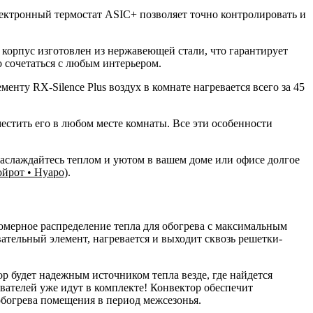
ектронный термостат ASIC+ позволяет точно контролировать и
 корпус изготовлен из нержавеющей стали, что гарантирует
о сочетаться с любым интерьером.
нту RX-Silence Plus воздух в комнате нагревается всего за 45
зместить его в любом месте комнаты. Все эти особенности
 наслаждайтесь теплом и уютом в вашем доме или офисе долгое
ойрот • Нуаро)
.
номерное распределение тепла для обогрева с максимальным
ательный элемент, нагревается и выходит сквозь решетки-
р будет надежным источником тепла везде, где найдется
ователей уже идут в комплекте! Конвектор обеспечит
богрева помещения в период межсезонья.