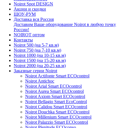
Noirot Spot DESIGN
Акции и скидки
ШОУ-РУМ
Доставка вся Россия
Доставим Ваше оборудование Noirot в любую точку
России!
NOIROT оптом
Контакты
Noirot 500 (на 5-7 кв.м)
Noirot 750 (на 7-10 кв.м)
Noirot 1000 (на 10-15 кв.м)
Noirot 1500 (на 15-20 кв.м)
Noirot 2000 (на 20-25 кв.м)
Заказные серии Noirot
Noirot Actifonte Smart ECOcontrol
Noirot Antichoc
Noirot Arial Smart ECOcontrol
Noirot Aurea Smart ECOcontrol
Noirot Axiom Smart ECOcontrol
Noirot Bellagio Smart EcoControl
Noirot Calidou Smart ECOcontrol
Noirot Douchka Smart ECOcontrol
Noirot Millenium Smart ECOcontrol
Noirot Palazzio Smart ECOcontrol
Noirot Plenitude ECOconso